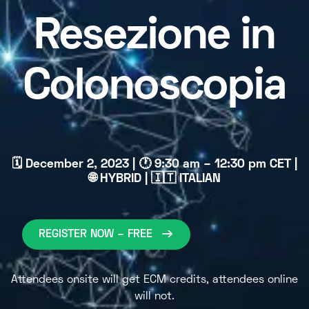
Resezione in
Colonoscopia
🗓 December 2, 2023 | 🕐 9:30 am – 12:30 pm CET |
🌐 HYBRID | 🇮🇹 ITALIAN
REGISTER NOW – FREE
Attendees onsite will get ECM credits, attendees online
will not.