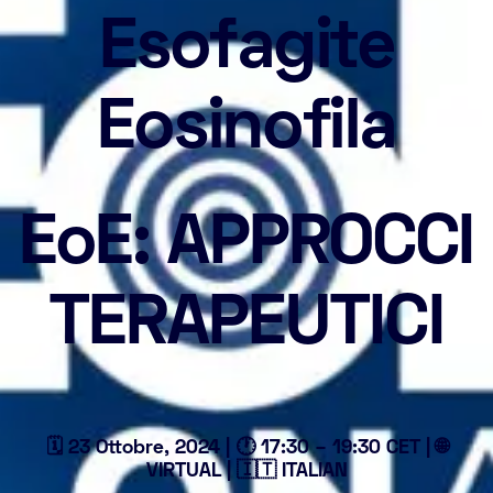
Esofagite
Eosinofila
EoE: APPROCCI
TERAPEUTICI
🗓 23 Ottobre, 2024 | 🕐 17:30 – 19:30 CET | 🌐
VIRTUAL | 🇮🇹 ITALIAN